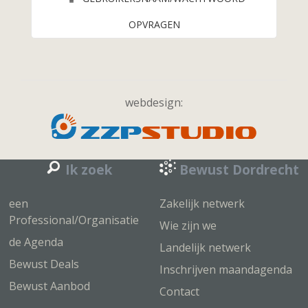
OPVRAGEN
webdesign:
Ik zoek
Bewust Dordrecht
een
Zakelijk netwerk
Professional/Organisatie
Wie zijn we
de Agenda
Landelijk netwerk
Bewust Deals
Inschrijven maandagenda
Bewust Aanbod
Contact