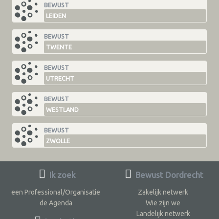
BEWUST
LEIDEN
BEWUST
TWENTE
BEWUST
UTRECHT
BEWUST
WESTLAND
BEWUST
ZWOLLE
Ik zoek
Bewust Dordrecht
een Professional/Organisatie
Zakelijk netwerk
de Agenda
Wie zijn we
Landelijk netwerk