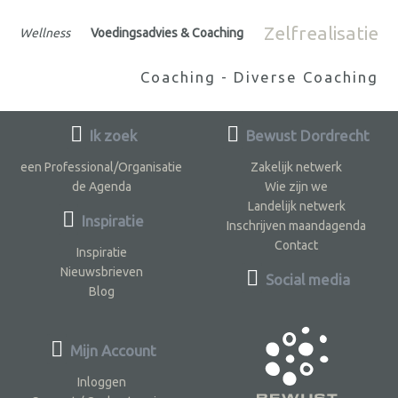
Zelfrealisatie
Wellness
Voedingsadvies & Coaching
Coaching - Diverse Coaching
Ik zoek
Bewust Dordrecht
een Professional/Organisatie
Zakelijk netwerk
de Agenda
Wie zijn we
Landelijk netwerk
Inspiratie
Inschrijven maandagenda
Contact
Inspiratie
Nieuwsbrieven
Social media
Blog
Mijn Account
Inloggen