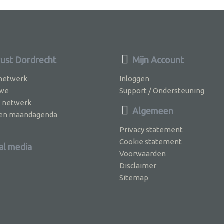
st Dordrecht
Mijn Account
 netwerk
Inloggen
 we
Support / Ondersteuning
k netwerk
Algemeen
jven maandagenda
Privacy statement
Cookie statement
al media
Voorwaarden
Disclaimer
Sitemap