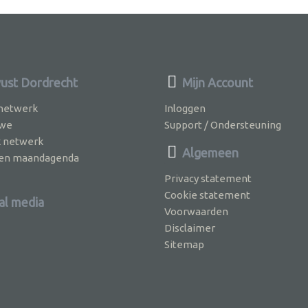
st Dordrecht
Mijn Account
 netwerk
Inloggen
 we
Support / Ondersteuning
k netwerk
Algemeen
jven maandagenda
Privacy statement
Cookie statement
al media
Voorwaarden
Disclaimer
Sitemap