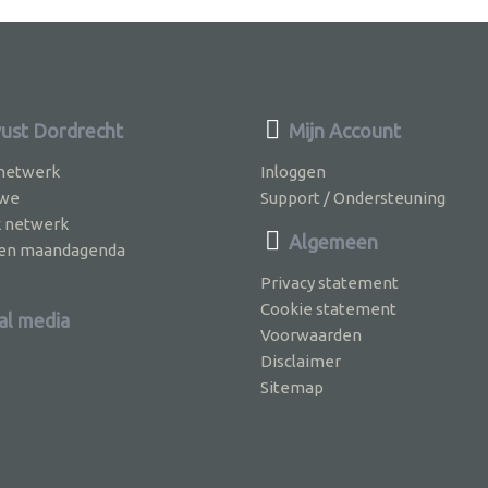
st Dordrecht
Mijn Account
 netwerk
Inloggen
 we
Support / Ondersteuning
k netwerk
Algemeen
jven maandagenda
Privacy statement
Cookie statement
al media
Voorwaarden
Disclaimer
Sitemap