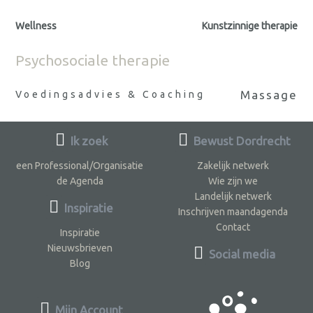
Wellness
Kunstzinnige therapie
Psychosociale therapie
Massage
Voedingsadvies & Coaching
Ik zoek
Bewust Dordrecht
een Professional/Organisatie
Zakelijk netwerk
de Agenda
Wie zijn we
Landelijk netwerk
Inspiratie
Inschrijven maandagenda
Contact
Inspiratie
Nieuwsbrieven
Social media
Blog
Mijn Account