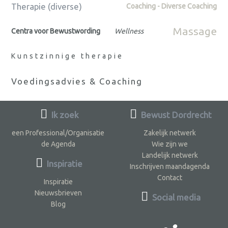
Therapie (diverse)
Coaching - Diverse Coaching
Massage
Centra voor Bewustwording
Wellness
Kunstzinnige therapie
Voedingsadvies & Coaching
Ik zoek
Bewust Dordrecht
een Professional/Organisatie
Zakelijk netwerk
de Agenda
Wie zijn we
Landelijk netwerk
Inspiratie
Inschrijven maandagenda
Contact
Inspiratie
Nieuwsbrieven
Social media
Blog