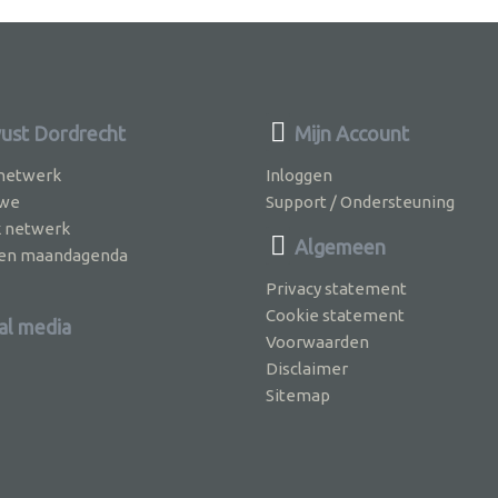
st Dordrecht
Mijn Account
 netwerk
Inloggen
 we
Support / Ondersteuning
k netwerk
Algemeen
jven maandagenda
Privacy statement
Cookie statement
al media
Voorwaarden
Disclaimer
Sitemap