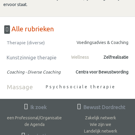
ervoor staat.
Alle rubrieken
Therapie (diverse)
Voedingsadvies & Coaching
Kunstzinnige therapie
Wellness
Zelfrealisatie
Coaching - Diverse Coaching
Centra voor Bewustwording
Massage
Psychosociale therapie
Ik zoek
Bewust Dordrecht
een Professional/Organisatie
Zakelijk netwerk
de Agenda
Wie zijn we
Landelijk netwerk