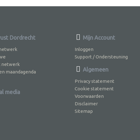
st Dordrecht
Mijn Account
 netwerk
Inloggen
 we
Support / Ondersteuning
k netwerk
Algemeen
jven maandagenda
Privacy statement
Cookie statement
al media
Voorwaarden
Disclaimer
Sitemap