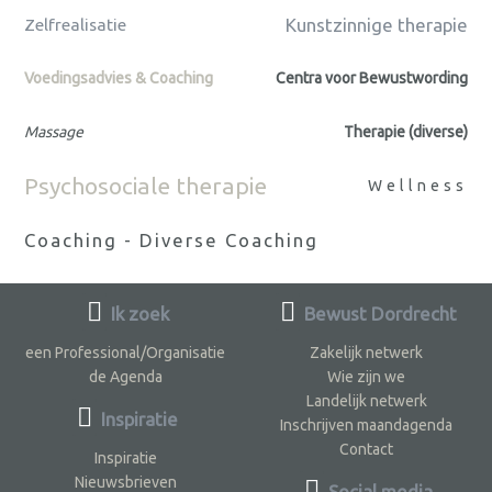
Kunstzinnige therapie
Zelfrealisatie
Voedingsadvies & Coaching
Centra voor Bewustwording
Massage
Therapie (diverse)
Psychosociale therapie
Wellness
Coaching - Diverse Coaching
Ik zoek
Bewust Dordrecht
een Professional/Organisatie
Zakelijk netwerk
de Agenda
Wie zijn we
Landelijk netwerk
Inspiratie
Inschrijven maandagenda
Contact
Inspiratie
Nieuwsbrieven
Social media