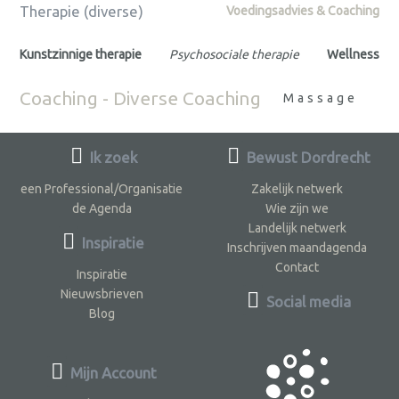
Therapie (diverse)
Voedingsadvies & Coaching
Kunstzinnige therapie
Psychosociale therapie
Wellness
Coaching - Diverse Coaching
Massage
Ik zoek
Bewust Dordrecht
een Professional/Organisatie
Zakelijk netwerk
de Agenda
Wie zijn we
Landelijk netwerk
Inspiratie
Inschrijven maandagenda
Contact
Inspiratie
Nieuwsbrieven
Social media
Blog
Mijn Account